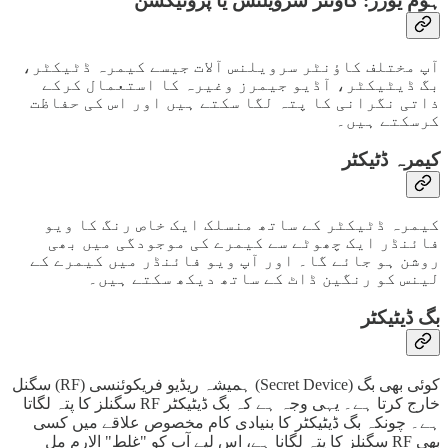
ہوم یوزر: کاؤنٹر سرویلنس یا پروٹیکشن
آپ مختلف کاؤنٹر سرویلنس آلات جیسے کیمرہ ڈٹیکٹر،
بگ ڈیٹیکٹر، آڈیو جیمرز وغیرہ کا استعمال کرکے
ذاتی نگرانی کا پتہ لگا سکتے ہیں اور اس کی حفاظت
کرسکتے ہیں۔
کیمرہ ڈٹیکٹر
کیمرہ ڈٹیکٹر کے ساتھ منسلک ایک خاص رنگ کا ویو
فائنڈر ایک چھوٹے سے کیمرے کی موجودگی میں بھی
روشن ہو جائے گا۔ اور آپ ویو فائنڈر میں کیمرے کے
لینس کو رنگین ڈاٹ کے ساتھ دیکھ سکتے ہیں۔
بگ ڈیٹیکٹر
کوئی بھی بگ (Secret Device) ہمیشہ ریڈیو فریکوئنسی (RF) سگنل
خارج کرتا ہے۔ یہی وجہ ہے کہ بگ ڈیٹیکٹر RF سگنلز کا پتہ لگاتا
ہے۔ چونکہ بگ ڈیٹیکٹر کا بنیادی کام مخصوص علاقے میں کسی
بھی RF سگنلز کا پتہ لگانا ہے، اس لیے آپ کو "غلط" الارم مل