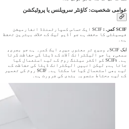
عوامی شخصیت: کاؤنٹر سرویلنس یا پروٹیکشن
SCIF کمرہ:
SCIF ایک حساس کمپارٹمنٹڈ انفارمیشن
فیسیلٹی کا مخفف ہے جو آڈیو لیک کے خلاف بہترین تحفظ
ہے۔
ایک SCIF، وسیع تر معنوں میں، ایک کمرہ ہے جو بصری،
سمعی، یا جو الیکٹرانک آلات کے ڈیٹا کی حفاظت کرتا
ہے۔ SCIFs کو اکثر میٹنگ روم کے لیے استعمال کیا
جاتا ہے، لیکن انہیں الیکٹرانک ڈیٹا کی حفاظت کے
لیے بھی استعمال کیا جا سکتا ہے۔ SCIF روم کی تعمیر
کے لیے محتاط منصوبہ بندی کی ضرورت ہے۔