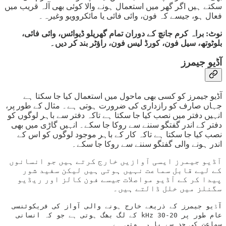
سکتے ہیں اگر گھر میں استعمال ہونے والا کوئی بھی آلہ قریب میں
فعال ہو، جیسے کہ فون، وائی فائی یا مائکروویو وغیرہ۔
نوٹ: براہ کرم جانچ کے دوران تمام گھریلو ڈیوائس، وائی فائی،
بلوٹوتھ، سیل فون، کورڈ لیس فون، راؤٹر بند کر دیں۔
آڈیو جیمرز
آڈیو جیمرز کو کسی بھی ماحول میں استعمال کیا جا سکتا ہے
جہاں صارف کو رازداری کی ضرورت ہوتی ہے۔ مثال کے طور پر،
انہیں دفتر میں نصب کیا جا سکتا ہے تاکہ دفتر سے باہر لوگوں کو
دفتر کے اندر گفتگو سننے سے روکا جا سکے۔ انہیں گاڑی میں بھی
نصب کیا جا سکتا ہے تاکہ کار کے باہر موجود لوگوں کو اس کے
اندر ہونے والی گفتگو سننے سے روکا جا سکے۔
آڈیو جیمرز ایسی آوازیں خارج کرتے ہیں جو انسانوں
کے لیے قابل سماعت نہیں ہوتی ہیں لیکن سفید شور
پیدا کر کے آڈیو مواصلات جیسے فون کالز اور ریڈیو
سگنلز میں خلل ڈالتے ہیں۔
آڈیو جیمرز کے ذریعے خارج ہونے والی آواز کی فریکوئنسی
عام طور پر 20-30 kHz کے لگ بھگ ہوتی ہے جو کہ انسانی
سماعت کی حد سے باہر ہوتی ہے۔