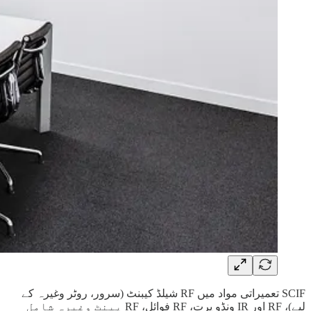
SCIF تعمیراتی مواد میں RF شیلڈ کیبنٹ (سرور، روٹر وغیرہ کے
لیے)، RF اور IR ونڈو پرت، RF فوائل، RF پینٹ وغیرہ شامل