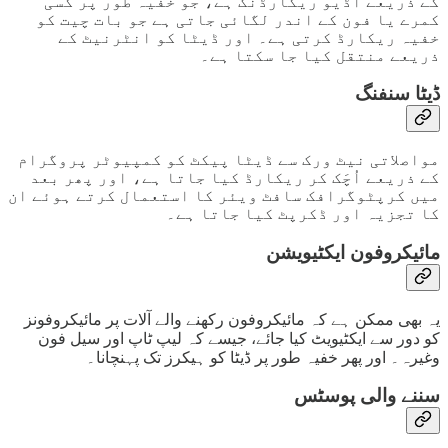
کے ذریعے آڈیو ریکارڈنگ ہے، جو خفیہ طور پر کسی
کمرے یا فون کے اندر لگائی جاتی ہے جو بات چیت کو
خفیہ ریکارڈ کرتی ہے۔ اور ڈیٹا کو انٹرنیٹ کے
ذریعے منتقل کیا جا سکتا ہے۔
ڈیٹا سنفنگ
مواصلاتی نیٹ ورک سے ڈیٹا پیکٹ کو کمپیوٹر پروگرام
کے ذریعے اُچَک کر ریکارڈ کیا جاتا ہے، اور پھر بعد
میں کرپٹوگرافک سافٹ ویئر کا استعمال کرتے ہوئے ان
کا تجزیہ اور ڈکرپٹ کیا جاتا ہے۔
مائیکروفون ایکٹیویشن
یہ بھی ممکن ہے کہ مائیکروفون رکھنے والے آلات پر مائیکروفونز
کو دور سے ایکٹیویٹ کیا جائے، جیسے کہ لیپ ٹاپ اور سیل فون
وغیرہ۔ اور پھر خفیہ طور پر ڈیٹا کو ہیکرز تک پہنچانا۔
سننے والی پوسٹس