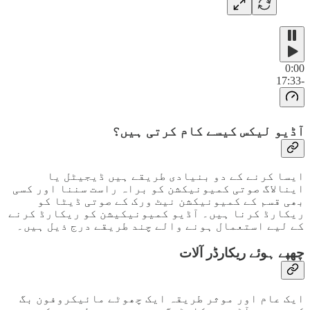
0:00
-17:33
آڈیو لیکس کیسے کام کرتی ہیں؟
ایسا کرنے کے دو بنیادی طریقے ہیں ڈیجیٹل یا
اینالاگ صوتی کمیونیکشن کو براہ راست سننا اور کسی
بھی قسم کے کمیونیکشن نیٹ ورک کے صوتی ڈیٹا کو
ریکارڈ کرنا ہیں۔ آڈیو کمیونیکیشن کو ریکارڈ کرنے
کے لیے استعمال ہونے والے چند طریقے درج ذیل ہیں۔
چھپے ہوئے ریکارڈر آلات
ایک عام اور موثر طریقہ ایک چھوٹے مائیکروفون بگ