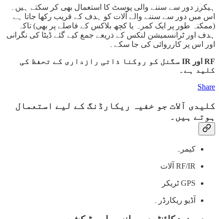
ہیکرز دور سے سننے والی پوسٹ کا استعمال بھی کر سکتے ہیں۔
اس میں دور سے سننے والے آلات کو ہدف کے قریب رکھا جاتا ہے
(ممکنہ طور پر ایک کمرہ یا کچھ بلاکس کے فاصلے پر بھی) تاکہ
ہدف اور ٹرانسمیشن لنکس کے ذریعے جمع کیے گئے ڈیٹا کی نگرانی
اور اس پر کارروائی کی جا سکے۔
RF اور IR سگنل کو روکنا ذاتی رازداری کے تحفظ کی
کلید ہے۔
Share
کلیدی آلات جو خفیہ ریکارڈنگ کے لیے استعمال
ہوتے ہیں۔
کیمرہ
RF/IR آلات
GPS ٹریکر
آڈیو ریکارڈر۔