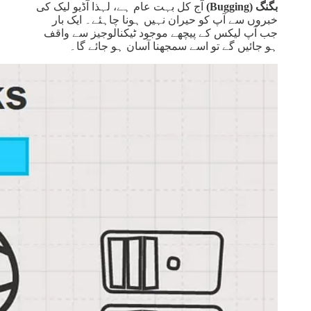
بگنگ (Bugging)
آج کل بہت عام ہے، لہذا آڈیو لیک کی
خبروں سے آپ کو حیران نہیں ہونا چاہئے۔ ایک بار
جب آپ لیکس کے پیچھے موجود ٹیکنالوجیز سے واقف
ہو جائیں گے تو اسے سمجھنا آسان ہو جائے گا۔