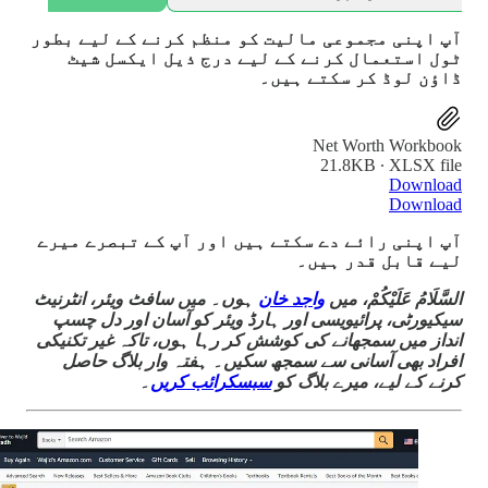
آپ اپنی مجموعی مالیت کو منظم کرنے کے لیے بطور
ٹول استعمال کرنے کے لیے درج ذیل ایکسل شیٹ
ڈاؤن لوڈ کر سکتے ہیں۔
Net Worth Workbook
21.8KB ∙ XLSX file
Download
Download
آپ اپنی رائے دے سکتے ہیں اور آپ کے تبصرے میرے
لیے قابل قدر ہیں۔
السَّلَامُ عَلَيْكُمْ، میں
واجد خان
ہوں۔ میں سافٹ ویئر، انٹرنیٹ
سیکیورٹی، پرائیویسی اور ہارڈ ویئر کو آسان اور دل چسپ
انداز میں سمجھانے کی کوشش کر رہا ہوں، تاکہ غیر تکنیکی
افراد بھی آسانی سے سمجھ سکیں۔ ہفتہ وار بلاگ حاصل
کرنے کے لیے، میرے بلاگ کو
سبسکرائب کریں
۔