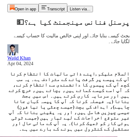
Open in app
Transcript
Listen via...
پرسنل فنانس مینجمنٹ کیا ہے؟💵
بجٹ کیسے بنایا جائے اور اپنی خالص مالیت کا حساب کیسے
لگایا جائے۔
Wajid Khan
Apr 04, 2024
السلام علیکم ,اپنے ذاتی مالیات کا انتظام کرنا
آپ کے پیسے پر گرفت پانے کے مترادف ہے۔ یہ سب
کچھ آپ کے پیسوں کا دانشمندی سے انتظام کرنے،
کہ آپ اسے کیسے کماتے ہیں، بچاتے ہیں، خرچ کرتے
ہیں اور سرمایہ کاری کرتے ہیں۔ اس میں بجٹ
بنانا (یہ فیصلہ کرنا کہ آپ کا پیسہ کہاں جانا
چاہیے)، اہداف کی بچت (جیسے چھٹی یا نیا فون)
جیسی چیزیں شامل ہیں، اور یہ یقینی بنانا کہ آپ
غیر متوقع اخراجات کے لیے تیار ہیں (جیسے ٹوٹی
ہوئی کار کو ٹھیک کرنا)۔ یہ آپ کے مالی حال اور
مستقبل کے کنٹرول میں ہونے کے بارے میں ہے۔